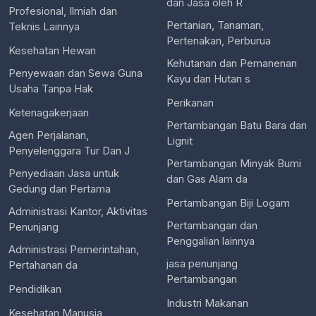
dan Jasa oleh R
Profesional, Ilmiah dan
Pertanian, Tanaman,
Teknis Lainnya
Pertenakan, Perburua
Kesehatan Hewan
Kehutanan dan Pemanenan
Penyewaan dan Sewa Guna
Kayu dan Hutan s
Usaha Tanpa Hak
Perikanan
Ketenagakerjaan
Pertambangan Batu Bara dan
Agen Perjalanan,
Lignit
Penyelenggara Tur Dan J
Pertambangan Minyak Bumi
Penyediaan Jasa untuk
dan Gas Alam da
Gedung dan Pertama
Pertambangan Biji Logam
Administrasi Kantor, Aktivitas
Pertambangan dan
Penunjang
Penggalian lainnya
Administrasi Pemerintahan,
jasa penunjang
Pertahanan da
Pertambangan
Pendidikan
Industri Makanan
Kesehatan Manusia