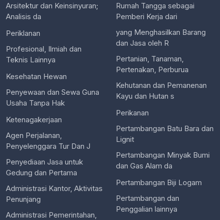
Arsitektur dan Keinsinyuran;
Rumah Tangga sebagai
Analisis da
Pemberi Kerja dari
yang Menghasilkan Barang
Periklanan
dan Jasa oleh R
Profesional, Ilmiah dan
Pertanian, Tanaman,
Teknis Lainnya
Pertenakan, Perburua
Kesehatan Hewan
Kehutanan dan Pemanenan
Penyewaan dan Sewa Guna
Kayu dan Hutan s
Usaha Tanpa Hak
Perikanan
Ketenagakerjaan
Pertambangan Batu Bara dan
Agen Perjalanan,
Lignit
Penyelenggara Tur Dan J
Pertambangan Minyak Bumi
Penyediaan Jasa untuk
dan Gas Alam da
Gedung dan Pertama
Pertambangan Biji Logam
Administrasi Kantor, Aktivitas
Pertambangan dan
Penunjang
Penggalian lainnya
Administrasi Pemerintahan,