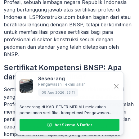
Profesi, sebuah lembaga negara Republik Indonesia
yang bertanggung jawab atas sertifikasi profesi di
Indonesia. LSPKonstruksi.com bukan bagian dari atau
berafiliasi langsung dengan BNSP, tetapi berkomitmen
untuk memfasilitasi proses sertifikasi bagi para
profesional di sektor konstruksi sesuai dengan
pedoman dan standar yang telah ditetapkan oleh
BNSP.
Sertifikat Kompetensi BNSP: Apa
dan Mengapa Penting?
Seseorang
Pengawasan Teknis Jalan
Sertifikat Kompetensi BNSP adalah dokumen resmi
08 Aug 2026, 23:11
yang dikeluarkan oleh Badan Nasional Sertifikasi
Profesi (BNSP) yang mengakui bahwa seseorang telah
Seseorang di KAB. BENER MERIAH melakukan
memenuhi standar kompetensi tertentu. Sertifikat ini
pemesanan sertifikat kompetensi Pengawasan
penting karena memberikan legitimasi profesional dan
Teknis Jalan
Lihat Skema & Daftar
dapat meningkatkan peluang karir. Sertifikat
kompetensi BNSP apa saja yang tersedia meliputi