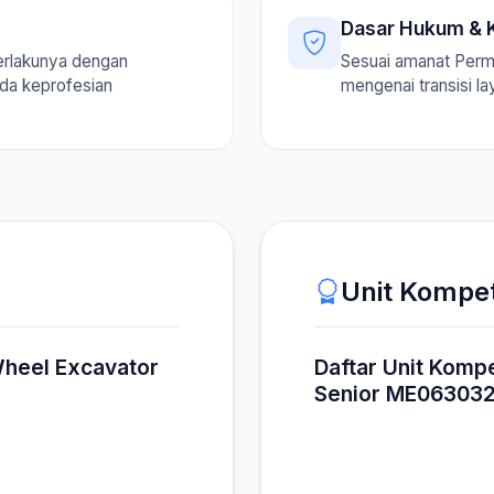
Dasar Hukum & K
erlakunya dengan
Sesuai amanat Per
ada keprofesian
mengenai transisi l
Unit Kompe
Wheel Excavator
Daftar Unit Komp
Senior ME06303