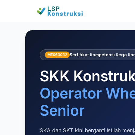
Home
SKK Konstruksi Operator Wheel Excavator Sen
ME063032
Sertifikat Kompetensi Kerja Ko
SKK Konstruk
Operator Whe
Senior
SKA dan SKT kini berganti istilah menj