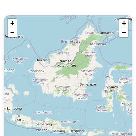
+
+
−
−