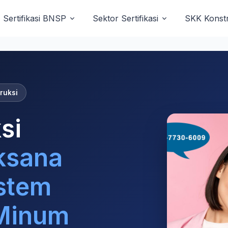
Sertifikasi BNSP
Sektor Sertifikasi
SKK Konstr
Sistem Produksi Air Minum
ruksi
si
ksana
istem
 Minum