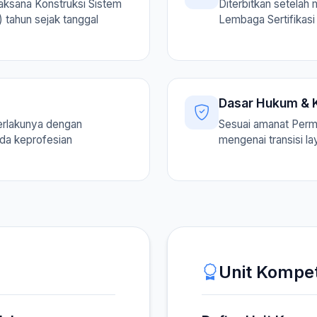
aksana Konstruksi Sistem
Diterbitkan setelah 
) tahun sejak tanggal
Lembaga Sertifikasi 
Dasar Hukum & K
erlakunya dengan
Sesuai amanat Per
ada keprofesian
mengenai transisi l
Unit Kompe