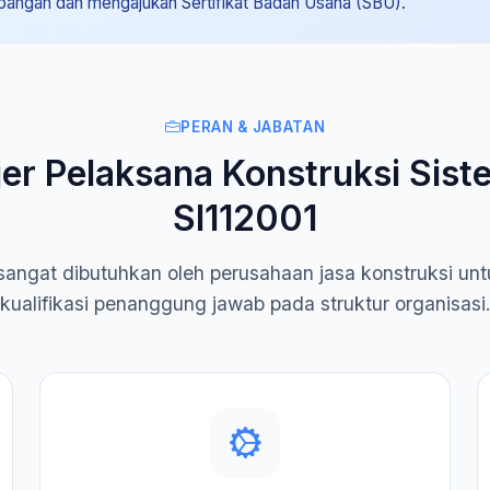
apangan dan mengajukan Sertifikat Badan Usaha (SBU).
PERAN & JABATAN
er Pelaksana Konstruksi Sist
SI112001
ni sangat dibutuhkan oleh perusahaan jasa konstruksi u
kualifikasi penanggung jawab pada struktur organisasi