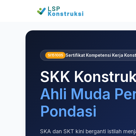
Home
SKK Konstruksi Ahli Muda Perencana Pondasi
SI151005
Sertifikat Kompetensi Kerja Kons
SKK Konstruk
Ahli Muda Pe
Pondasi
SKA dan SKT kini berganti istilah menj