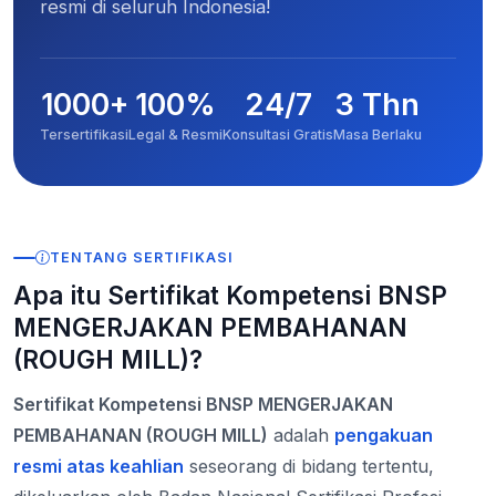
resmi di seluruh Indonesia!
1000+
100%
24/7
3 Thn
Tersertifikasi
Legal & Resmi
Konsultasi Gratis
Masa Berlaku
TENTANG SERTIFIKASI
Apa itu Sertifikat Kompetensi BNSP
MENGERJAKAN PEMBAHANAN
(ROUGH MILL)?
Sertifikat Kompetensi BNSP MENGERJAKAN
PEMBAHANAN (ROUGH MILL)
adalah
pengakuan
resmi atas keahlian
seseorang di bidang tertentu,