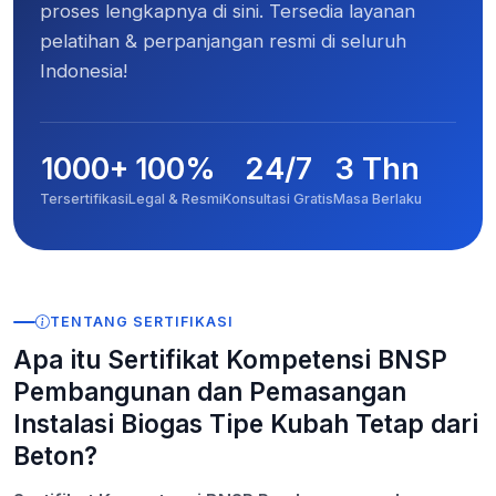
proses lengkapnya di sini. Tersedia layanan
pelatihan & perpanjangan resmi di seluruh
Indonesia!
1000+
100%
24/7
3 Thn
Tersertifikasi
Legal & Resmi
Konsultasi Gratis
Masa Berlaku
TENTANG SERTIFIKASI
Apa itu Sertifikat Kompetensi BNSP
Pembangunan dan Pemasangan
Instalasi Biogas Tipe Kubah Tetap dari
Beton?