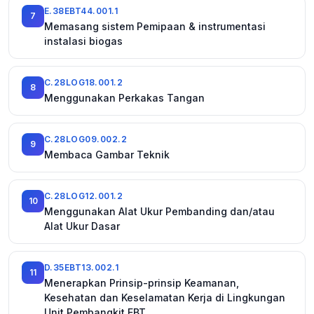
E.38EBT44.001.1
7
Memasang sistem Pemipaan & instrumentasi
instalasi biogas
C.28LOG18.001.2
8
Menggunakan Perkakas Tangan
C.28LOG09.002.2
9
Membaca Gambar Teknik
C.28LOG12.001.2
10
Menggunakan Alat Ukur Pembanding dan/atau
Alat Ukur Dasar
D.35EBT13.002.1
11
Menerapkan Prinsip-prinsip Keamanan,
Kesehatan dan Keselamatan Kerja di Lingkungan
Unit Pembangkit EBT