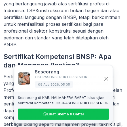
yang bertanggung jawab atas sertifikasi profesi di
Indonesia. LSPKonstruksi.com bukan bagian dari atau
berafiliasi langsung dengan BNSP, tetapi berkomitmen
untuk memfasilitasi proses sertifikasi bagi para
profesional di sektor konstruksi sesuai dengan
pedoman dan standar yang telah ditetapkan oleh
BNSP.
Sertifikat Kompetensi BNSP: Apa
dan Mengapa Penting?
Seseorang
Sertifikat Kompetensi BNSP adalah dokumen resmi
OKUPASI INSTRUKTUR SENIOR
yang dikeluarkan oleh Badan Nasional Sertifikasi
08 Aug 2026, 05:05
Profesi (BNSP) yang mengakui bahwa seseorang telah
memenuhi standar kompetensi tertentu. Sertifikat ini
Seseorang di KAB. HALMAHERA BARAT lulus ujian
sertifikat kompetensi OKUPASI INSTRUKTUR SENIOR
penting karena memberikan legitimasi profesional dan
dapat meningkatkan peluang karir. Sertifikat
Lihat Skema & Daftar
kompetensi BNSP apa saja yang tersedia meliputi
berbagai bidang seperti manajemen proyek, teknik sipil,