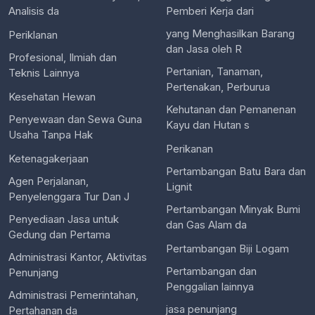
Analisis da
Pemberi Kerja dari
yang Menghasilkan Barang
Periklanan
dan Jasa oleh R
Profesional, Ilmiah dan
Pertanian, Tanaman,
Teknis Lainnya
Pertenakan, Perburua
Kesehatan Hewan
Kehutanan dan Pemanenan
Penyewaan dan Sewa Guna
Kayu dan Hutan s
Usaha Tanpa Hak
Perikanan
Ketenagakerjaan
Pertambangan Batu Bara dan
Agen Perjalanan,
Lignit
Penyelenggara Tur Dan J
Pertambangan Minyak Bumi
Penyediaan Jasa untuk
dan Gas Alam da
Gedung dan Pertama
Pertambangan Biji Logam
Administrasi Kantor, Aktivitas
Pertambangan dan
Penunjang
Penggalian lainnya
Administrasi Pemerintahan,
jasa penunjang
Pertahanan da