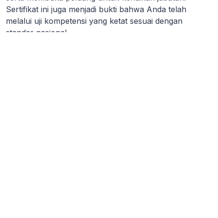
Sertifikat ini juga menjadi bukti bahwa Anda telah
melalui uji kompetensi yang ketat sesuai dengan
standar nasional.
Proses Mendapatkan Sertifikat
Kompetensi BNSP
Untuk mendapatkan sertifikat ini, langkah pertama
adalah mendaftar untuk sertifikasi. Platform kami
menawarkan daftar sertifikasi BNSP yang lengkap,
memudahkan Anda dalam memilih sertifikasi yang
sesuai dengan bidang dan kebutuhan Anda. Kami juga
menyediakan informasi mengenai biaya sertifikasi
BNSP, sehingga Anda dapat merencanakan anggaran
dengan baik.
Setelah mendaftar, Anda akan mengikuti proses uji
kompetensi yang melibatkan penilaian praktis dan
teoritis. Contoh sertifikat kompetensi BNSP yang telah