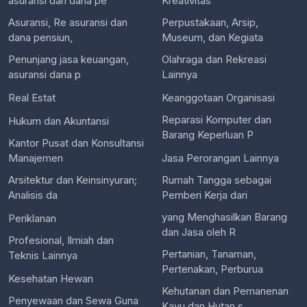
asuransi dan dana pe
Kreativitas
Asuransi, Re asuransi dan
Perpustakaan, Arsip,
dana pensiun,
Museum, dan Kegiata
Penunjang jasa keuangan,
Olahraga dan Rekreasi
asuransi dana p
Lainnya
Real Estat
Keanggotaan Organisasi
Reparasi Komputer dan
Hukum dan Akuntansi
Barang Keperluan P
Kantor Pusat dan Konsultansi
Manajemen
Jasa Perorangan Lainnya
Arsitektur dan Keinsinyuran;
Rumah Tangga sebagai
Analisis da
Pemberi Kerja dari
yang Menghasilkan Barang
Periklanan
dan Jasa oleh R
Profesional, Ilmiah dan
Pertanian, Tanaman,
Teknis Lainnya
Pertenakan, Perburua
Kesehatan Hewan
Kehutanan dan Pemanenan
Penyewaan dan Sewa Guna
Kayu dan Hutan s