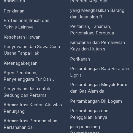
Analisis da
Pemberi Kerja dari
yang Menghasilkan Barang
Periklanan
dan Jasa oleh R
Profesional, Ilmiah dan
Pertanian, Tanaman,
Teknis Lainnya
Pertenakan, Perburua
Kesehatan Hewan
Kehutanan dan Pemanenan
Penyewaan dan Sewa Guna
Kayu dan Hutan s
Usaha Tanpa Hak
Perikanan
Ketenagakerjaan
Pertambangan Batu Bara dan
Agen Perjalanan,
Lignit
Penyelenggara Tur Dan J
Pertambangan Minyak Bumi
Penyediaan Jasa untuk
dan Gas Alam da
Gedung dan Pertama
Pertambangan Biji Logam
Administrasi Kantor, Aktivitas
Pertambangan dan
Penunjang
Penggalian lainnya
Administrasi Pemerintahan,
jasa penunjang
Pertahanan da